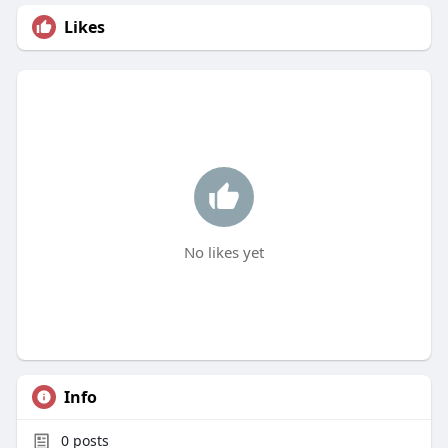
Likes
No likes yet
Info
0
posts