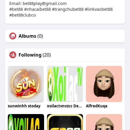
Email:
bet88play@gmail.com
#bet88 #nhacaibet88 #trangchubet88 #linkvaobet88
#bet88clubco
Albums
(0)
Following
(20)
sunwinhh stoday
xoilactvnvzcc Dead Website
AlfredKuqa