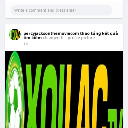
percyjacksonthemoviecom thao túng kết quả
tìm kiếm
changed his profile picture
1 y