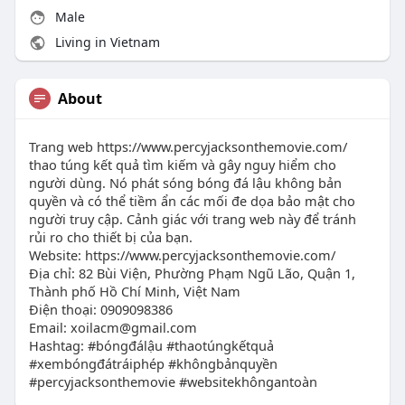
Male
Living in Vietnam
About
Trang web https://www.percyjacksonthemovie.com/
thao túng kết quả tìm kiếm và gây nguy hiểm cho
người dùng. Nó phát sóng bóng đá lậu không bản
quyền và có thể tiềm ẩn các mối đe dọa bảo mật cho
người truy cập. Cảnh giác với trang web này để tránh
rủi ro cho thiết bị của bạn.
Website: https://www.percyjacksonthemovie.com/
Địa chỉ: 82 Bùi Viện, Phường Phạm Ngũ Lão, Quận 1,
Thành phố Hồ Chí Minh, Việt Nam
Điện thoại: 0909098386
Email:
xoilacm@gmail.com
Hashtag: #bóngđálậu #thaotúngkếtquả
#xembóngđátráiphép #khôngbảnquyền
#percyjacksonthemovie #websitekhôngantoàn