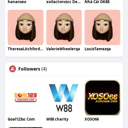
hananseo
xoilactvnvzcc Dead Website
Nhà Cái OK88
TheresaLitchfordqa
ValerieWheelerqa
LouisTamezqa
Followers
(4)
Goal123sc Com
W88 charity
XOSO66