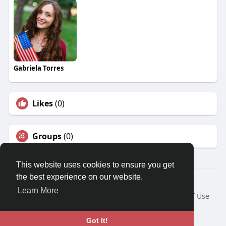
Gabriela Torres
Likes
(0)
Groups
(0)
This website uses cookies to ensure you get
the best experience on our website.
© 2026 Travel With Me
Learn More
Home
About
Contact Us
Privacy Policy
Terms of Use
Request a Refund
Blog
Developers
Language
Got It!