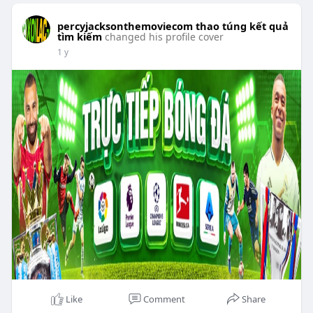
percyjacksonthemoviecom thao túng kết quả
tìm kiếm
changed his profile cover
1 y
Like
Comment
Share