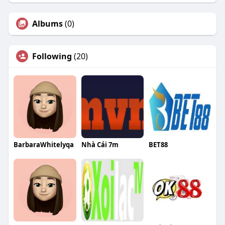
Albums
(0)
Following
(20)
BarbaraWhitelyqa
Nhà Cái 7m
BET88