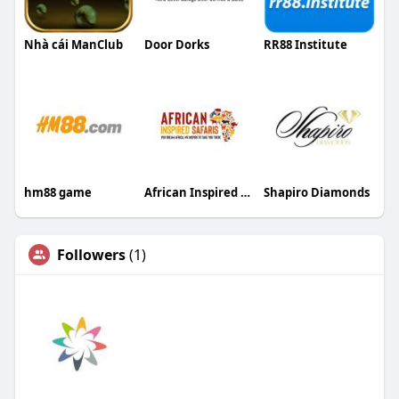
Nhà cái ManClub
Door Dorks
RR88 Institute
hm88 game
African Inspired Safaris
Shapiro Diamonds
Followers
(1)