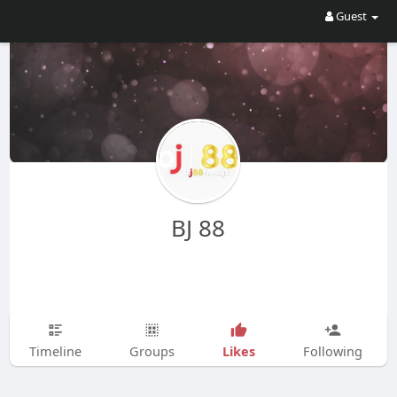
Guest
BJ 88
Likes
Timeline
Groups
Following