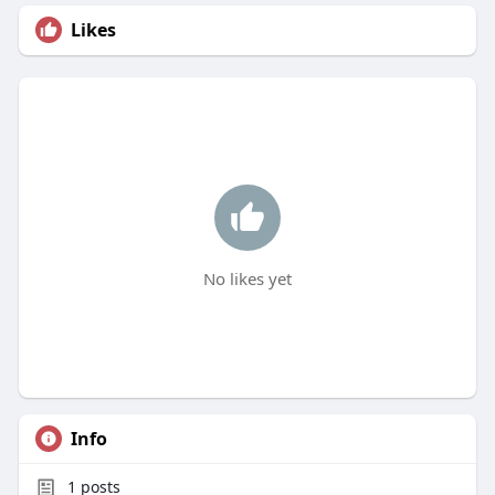
Likes
No likes yet
Info
1
posts