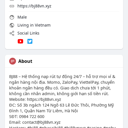
https://bj88vn.xyz
Male
Living in Vietnam
Social Links
About
BJ88 – Hệ thống nạp rút tự động 24/7 – hỗ trợ mọi ví &
ngân hàng nội địa. Momo, ZaloPay, ViettelPay, chuyển
khoản ngân hàng đều có. Giao dịch chưa tới 1 phút,
không cần nhắn admin, không giới hạn số tiền rút.
Website: https://bj88vn.xyz
ĐC: Số 3b ngách 124 Ngõ 63 Lê Đức Thôi, Phường Mỹ
Đình 1, Quận Nam Từ Liêm, Hà Nội
SĐT: 0984 722 600
Email:
contact@bj88vn.xyz
Hastags: #bj88 #nhacaibj88 #bj88vnxyz #casino #nohu