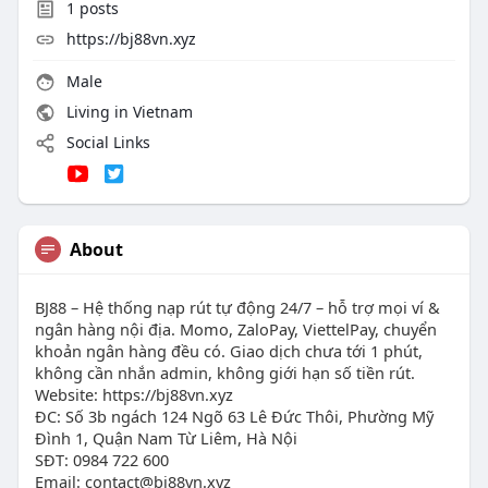
1
posts
https://bj88vn.xyz
Male
Living in Vietnam
Social Links
About
BJ88 – Hệ thống nạp rút tự động 24/7 – hỗ trợ mọi ví &
ngân hàng nội địa. Momo, ZaloPay, ViettelPay, chuyển
khoản ngân hàng đều có. Giao dịch chưa tới 1 phút,
không cần nhắn admin, không giới hạn số tiền rút.
Website: https://bj88vn.xyz
ĐC: Số 3b ngách 124 Ngõ 63 Lê Đức Thôi, Phường Mỹ
Đình 1, Quận Nam Từ Liêm, Hà Nội
SĐT: 0984 722 600
Email:
contact@bj88vn.xyz