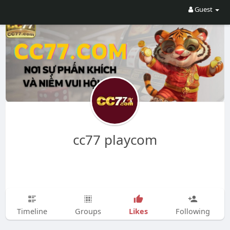
Guest
cc77 playcom
Likes
Timeline
Groups
Following