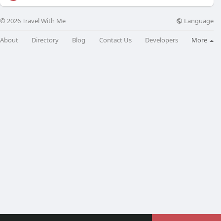
Language
© 2026 Travel With Me
About
Directory
Blog
Contact Us
Developers
More