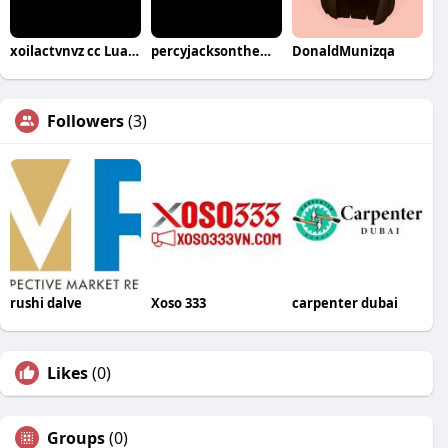
xoilactvnvz cc Lua dao nguoi dung
percyjacksonthemovie com impersonation
DonaldMunizqa
Followers
(3)
rushi dalve
Xoso 333
carpenter dubai
Likes
(0)
Groups
(0)