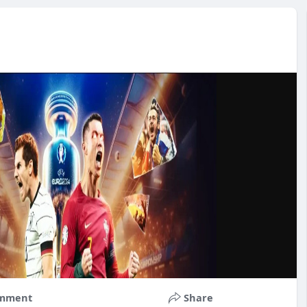
mment
Share