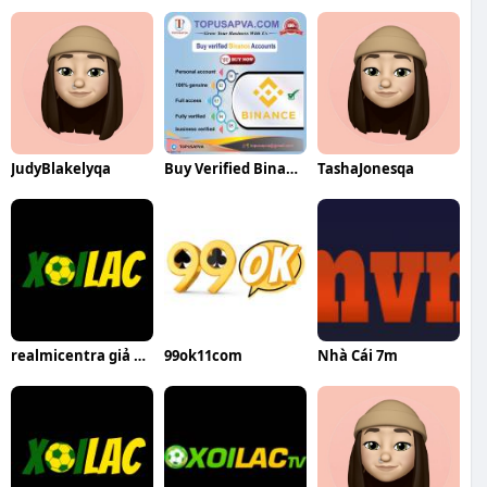
JudyBlakelyqa
Buy Verified Binance Accounts
TashaJonesqa
realmicentra giả mạo
99ok11com
Nhà Cái 7m