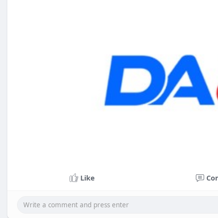
Like
Co