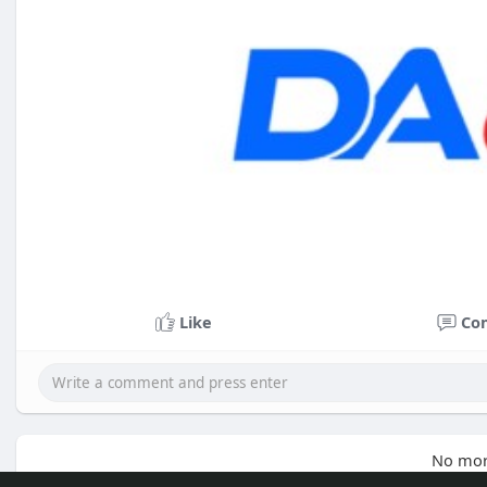
Like
Co
No mor