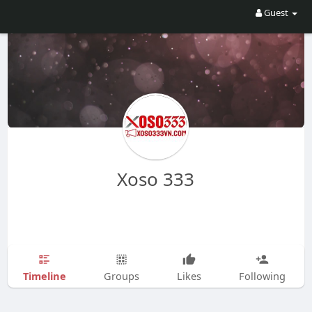
Guest
Xoso 333
Timeline
Groups
Likes
Following