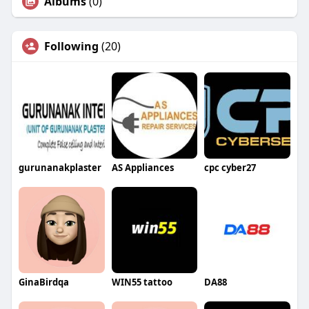
Albums
(0)
Following
(20)
gurunanakplaster
AS Appliances
cpc cyber27
GinaBirdqa
WIN55 tattoo
DA88