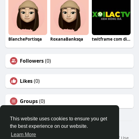
BlanchePortisqa
RoxanaBanksqa
twitframe com die web
Followers
(0)
Likes
(0)
Groups
(0)
This website uses cookies to ensure you get
the best experience on our website.
© 2026 Travel With Me
Learn More
Home
About
Contact Us
Privacy Policy
Terms of Use