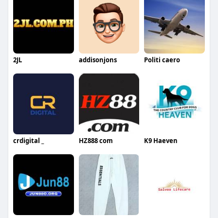
2JL
addisonjons
Politi caero
crdigital _
HZ888 com
K9 Haeven