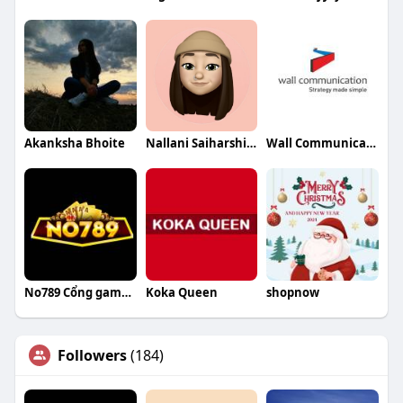
Akanksha Bhoite
Nallani Saiharshitha
Wall Communication
No789 Cổng game đổi thưởng
Koka Queen
shopnow
Followers
(184)