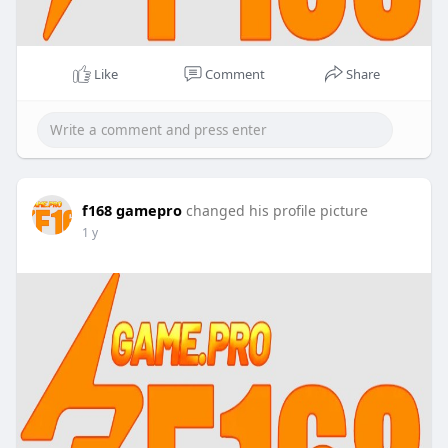
Like
Comment
Share
f168 gamepro
changed his profile picture
1 y