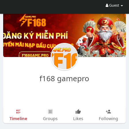
Guest
f168 gamepro
Timeline
Groups
Likes
Following