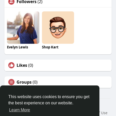
Followers
(2)
Evelyn Lewis
Shop Kart
Likes
(0)
Groups
(0)
This website uses cookies to ensure you get
the best experience on our website.
© 2026 Travel With Me
Learn More
Home
About
Contact Us
Privacy Policy
Terms of Use