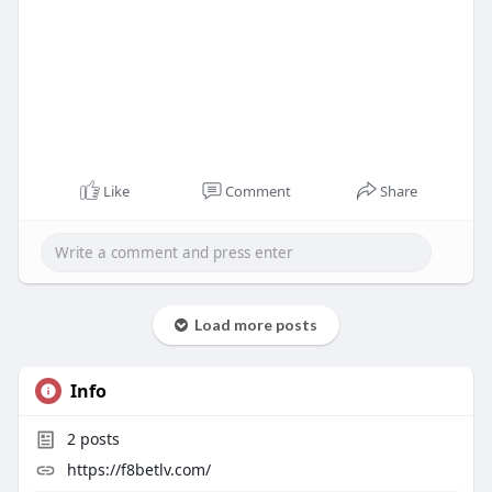
Like
Comment
Share
Load more posts
Info
2
posts
https://f8betlv.com/