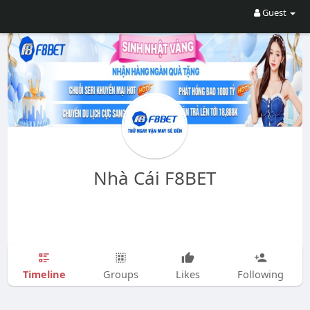
Guest
Nhà Cái F8BET
Timeline
Groups
Likes
Following