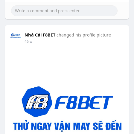
Nhà Cái F8BET
changed his profile picture
46 w