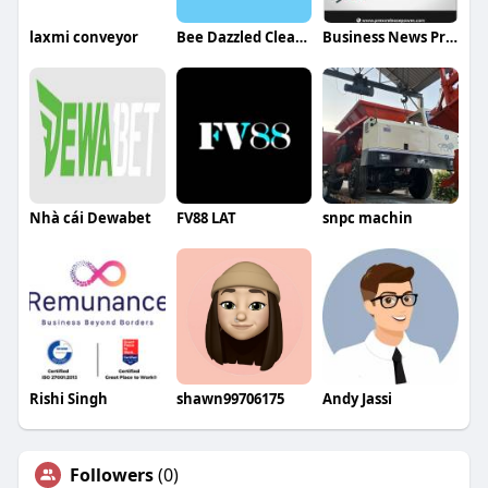
laxmi conveyor
Bee Dazzled Cleaning Service
Business News Press Releases
Nhà cái Dewabet
FV88 LAT
snpc machin
Rishi Singh
shawn99706175
Andy Jassi
Followers
(0)