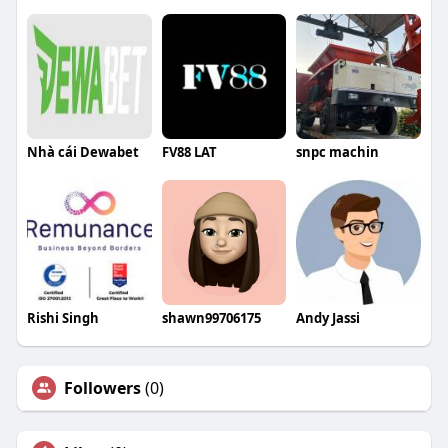
Nhà cái Dewabet
FV88 LAT
snpc machin
Rishi Singh
shawn99706175
Andy Jassi
Followers
(0)