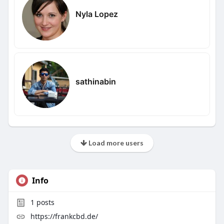
Nyla Lopez
sathinabin
Load more users
Info
1
posts
https://frankcbd.de/