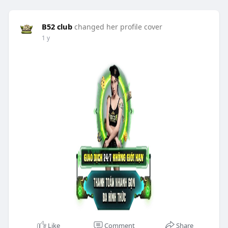
B52 club
changed her profile cover
1 y
Like
Comment
Share