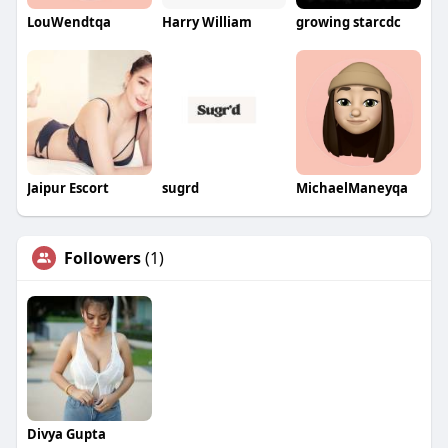
LouWendtqa
Harry William
growing starcdc
Jaipur Escort
sugrd
MichaelManeyqa
Followers
(1)
Divya Gupta