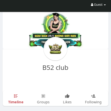
Guest
B52 club
Timeline
Groups
Likes
Following