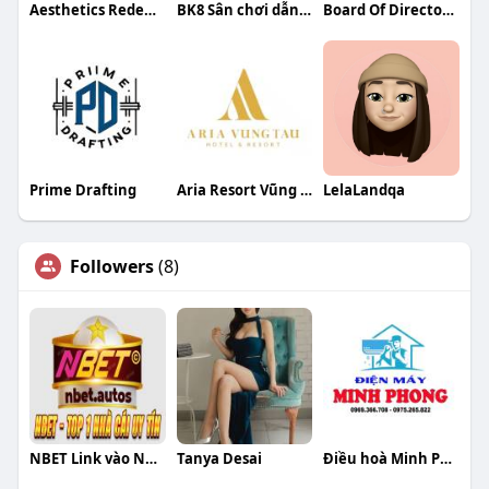
Aesthetics Redefined
BK8 Sân chơi dẫn đầu Việt Nam về khuyến mãi
Board Of Directors Email List
Prime Drafting
Aria Resort Vũng Tàu
LelaLandqa
Followers
(8)
NBET Link vào NBET Top nhà cái tặng tiền xanh chín
Tanya Desai
Điều hoà Minh Phong