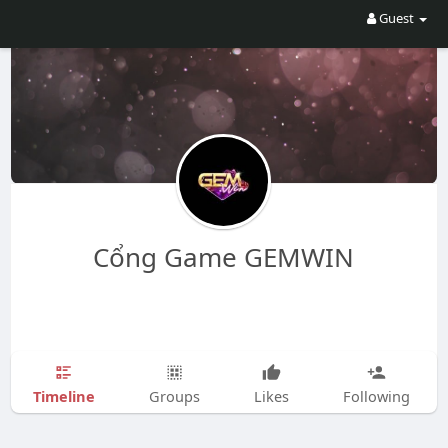
Guest
Cổng Game GEMWIN
Timeline
Groups
Likes
Following