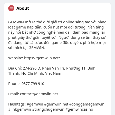
About
GEMWIN mở ra thế giới giải trí online sáng tạo với hàng
loạt game hấp dẫn, cuốn hút mọi đối tượng. Nền tảng
này nổi bật nhờ công nghệ hiện đại, đảm bảo mang lại
phút giây thư giãn tuyệt vời. Người dùng sẽ tìm thấy sự
đa dạng, từ cá cược đến game độc quyền, phù hợp mọi
sở thích tại GEMWIN.
Website: https://gemwiin.net/
Địa Chỉ: 274-296 Đ. Phan Văn Trị, Phường 11, Bình
Thạnh, Hồ Chí Minh, Việt Nam
Phone: 0377 799 910
Email:
contact@gemwiin.net
Hashtags: #gemwin #gemwiin.net #conggamegemwin
#linkgemwin #trangchugemwin #gemwincasino