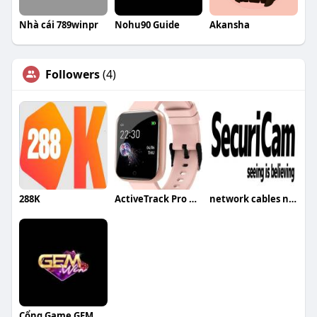
Nhà cái 789winpr
Nohu90 Guide
Akansha
Followers
(4)
288K
ActiveTrack Pro Watch United States
network cables network cables
Cổng Game GEMWIN