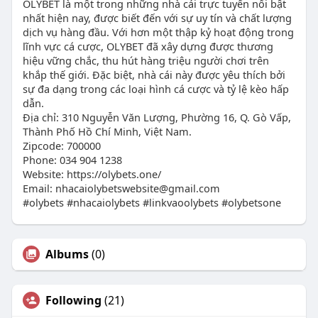
OLYBET là một trong những nhà cái trực tuyến nổi bật
nhất hiện nay, được biết đến với sự uy tín và chất lượng
dịch vụ hàng đầu. Với hơn một thập kỷ hoạt động trong
lĩnh vực cá cược, OLYBET đã xây dựng được thương
hiệu vững chắc, thu hút hàng triệu người chơi trên
khắp thế giới. Đặc biệt, nhà cái này được yêu thích bởi
sự đa dạng trong các loại hình cá cược và tỷ lệ kèo hấp
dẫn.
Địa chỉ: 310 Nguyễn Văn Lượng, Phường 16, Q. Gò Vấp,
Thành Phố Hồ Chí Minh, Việt Nam.
Zipcode: 700000
Phone: 034 904 1238
Website: https://olybets.one/
Email:
nhacaiolybetswebsite@gmail.com
#olybets #nhacaiolybets #linkvaoolybets #olybetsone
Albums
(0)
Following
(21)