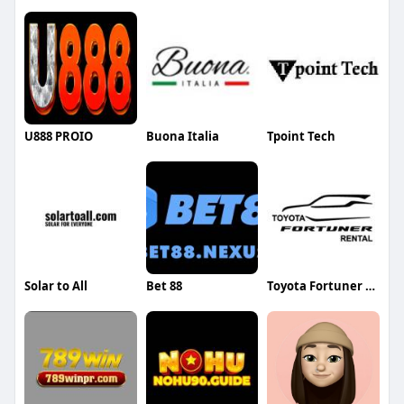
U888 PROIO
Buona Italia
Tpoint Tech
Solar to All
Bet 88
Toyota Fortuner Rental