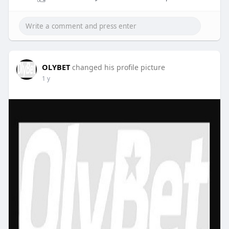
OLYBET
changed his profile picture
1 y