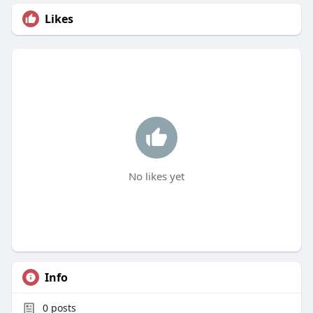
Likes
No likes yet
Info
0
posts