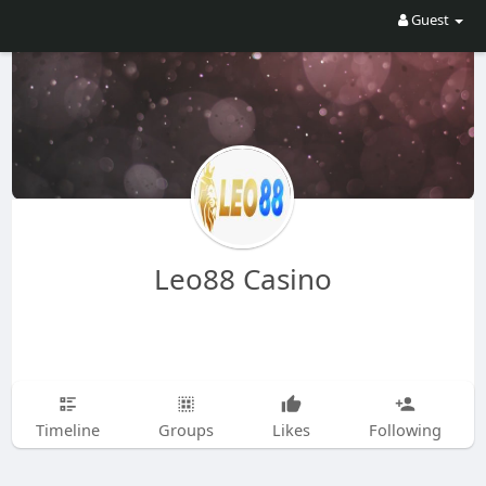
Guest
Leo88 Casino
Timeline
Groups
Likes
Following