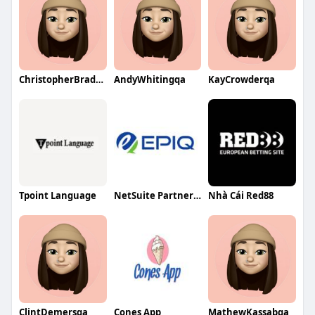
ChristopherBradfordqa
AndyWhitingqa
KayCrowderqa
Tpoint Language
NetSuite Partners in India
Nhà Cái Red88
ClintDemersqa
Cones App
MathewKassabqa