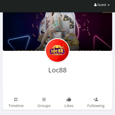
Guest
Loc88
Timeline
Groups
Likes
Following