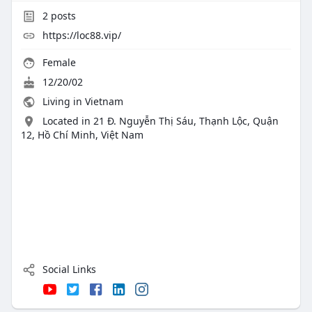
2
posts
https://loc88.vip/
Female
12/20/02
Living in Vietnam
Located in 21 Đ. Nguyễn Thị Sáu, Thạnh Lộc, Quận
12, Hồ Chí Minh, Việt Nam
Social Links