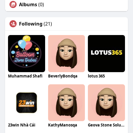
Albums
(0)
Following
(21)
Muhammad Shafi
BeverlyBondqa
lotus 365
23win Nhà Cái
KathyManosqa
Geova Stone Solutions