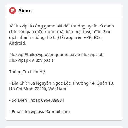
About
Tải luxvip là cổng game bài đổi thưởng uy tín và danh
chín với giao diện mượt mà, bảo mật tuyệt đối. Giao
dịch nhanh chóng, hỗ trợ tải app trên APK, IOS,
Android.
#luxvip #tailuxvip #conggameluxvip #luxvipclub
#luxvipapk #luxvipasia
Thông Tin Liên Hệ:
- Địa Chỉ: 18a Nguyễn Ngọc Lộc, Phường 14, Quận 10,
Hồ Chí Minh 72400, Việt Nam
- Số Điện Thoại: 0964589854
- Email:
luxvip.asia@gmail.com