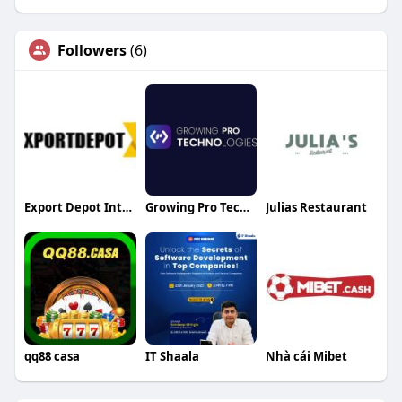
Followers
(6)
Export Depot International
Growing Pro Technologies
Julias Restaurant
qq88 casa
IT Shaala
Nhà cái Mibet