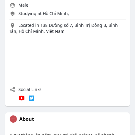
Male
Studying at Hồ Chí Minh,
Located in 138 Đường số 7, Bình Trị Đông B, Bình
Tân, Hồ Chí Minh, Việt Nam
Social Links
About
RR88 thành lập năm 2016 tại Philippines, đã nhanh