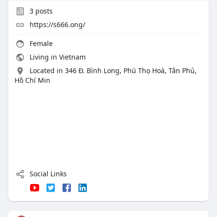
3
posts
https://s666.ong/
Female
Living in Vietnam
Located in 346 Đ. Bình Long, Phú Thọ Hoà, Tân Phú,
Hồ Chí Min
Social Links