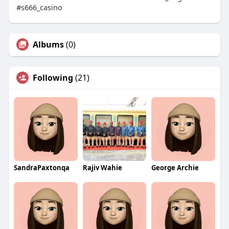
#s666_casino
Albums
(0)
Following
(21)
SandraPaxtonqa
Rajiv Wahie
George Archie