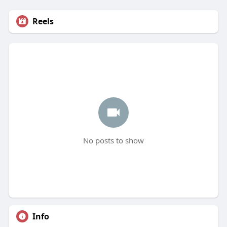
Reels
No posts to show
Info