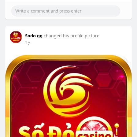
Sodo gg
changed his profile picture
1 y