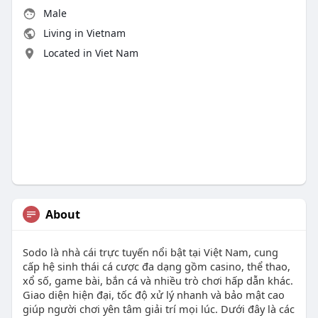
Male
Living in Vietnam
Located in Viet Nam
About
Sodo là nhà cái trực tuyến nổi bật tại Việt Nam, cung
cấp hệ sinh thái cá cược đa dạng gồm casino, thể thao,
xổ số, game bài, bắn cá và nhiều trò chơi hấp dẫn khác.
Giao diện hiện đại, tốc độ xử lý nhanh và bảo mật cao
giúp người chơi yên tâm giải trí mọi lúc. Dưới đây là các