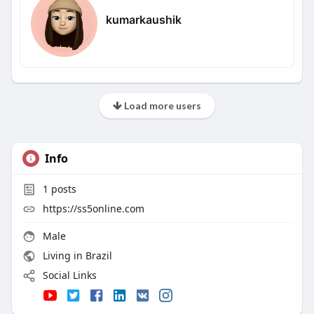
kumarkaushik
Load more users
Info
1
posts
https://ss5online.com
Male
Living in Brazil
Social Links