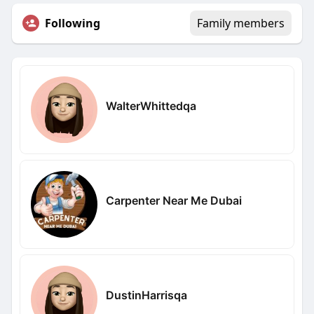
Following
Family members
WalterWhittedqa
Carpenter Near Me Dubai
DustinHarrisqa