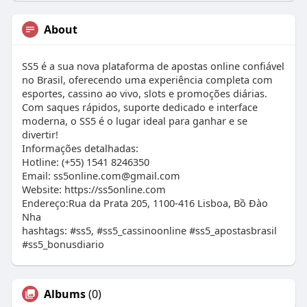
About
SS5 é a sua nova plataforma de apostas online confiável
no Brasil, oferecendo uma experiência completa com
esportes, cassino ao vivo, slots e promoções diárias.
Com saques rápidos, suporte dedicado e interface
moderna, o SS5 é o lugar ideal para ganhar e se
divertir!
Informações detalhadas:
Hotline: (+55) 1541 8246350
Email:
ss5online.com@gmail.com
Website: https://ss5online.com
Endereço:Rua da Prata 205, 1100-416 Lisboa, Bồ Đào
Nha
hashtags: #ss5, #ss5_cassinoonline #ss5_apostasbrasil
#ss5_bonusdiario
Albums
(0)