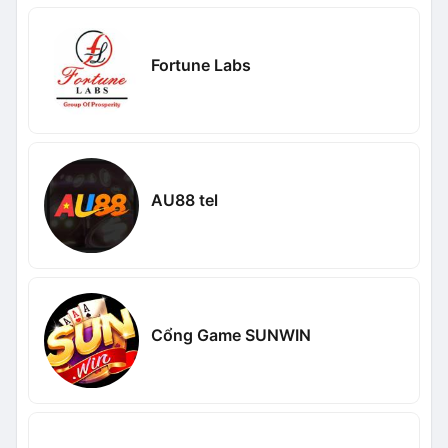
Fortune Labs
AU88 tel
Cổng Game SUNWIN