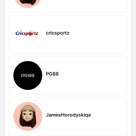
cricsportz
PG88
JamesHorodyskiqa