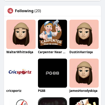
Following
(20)
WalterWhittedqa
Carpenter Near Me Dubai
DustinHarrisqa
cricsportz
PG88
JamesHorodyskiqa