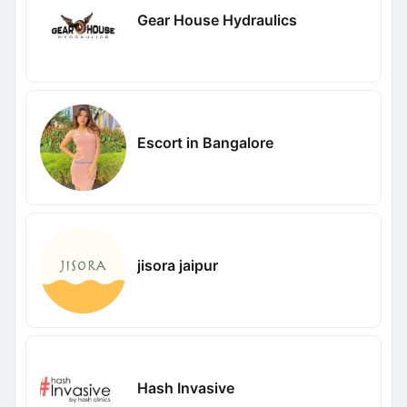
Gear House Hydraulics
Escort in Bangalore
jisora jaipur
Hash Invasive