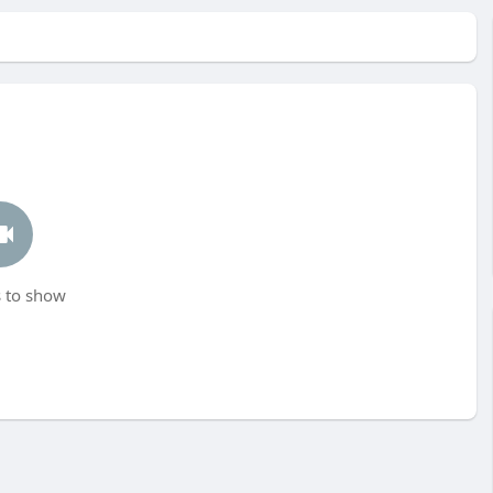
 to show