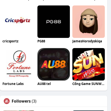
cricsportz
PG88
JamesHorodyskiqa
Fortune Labs
AU88 tel
Cổng Game SUNWIN
Followers
(3)