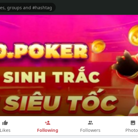
Following
Likes
Followers
Photo