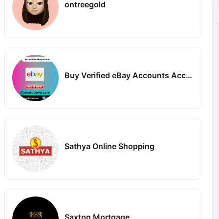
ontreegold
Buy Verified eBay Accounts Accounts
Sathya Online Shopping
Saxton Mortgage