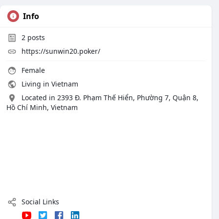
Info
2
posts
https://sunwin20.poker/
Female
Living in Vietnam
Located in 2393 Đ. Phạm Thế Hiển, Phường 7, Quận 8,
Hồ Chí Minh, Vietnam
Social Links