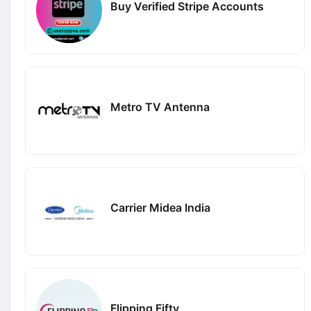
Buy Verified Stripe Accounts
Metro TV Antenna
Carrier Midea India
Flipping Fifty