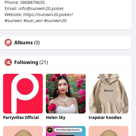
Phone: 0868879635.
Email:
info@sunwin20.poker
.
Website: https://sunwin20.poker/
#sunwin #sun_win #sunwin20
Albums
(0)
Following
(21)
Partyvillas Official
Helen Sky
trapstar hoodies