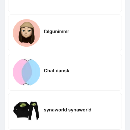
falgunimmr
Chat dansk
synaworld synaworld