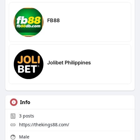
FB88
Jolibet Philippines
Info
3
posts
https://thekings88.com/
Male