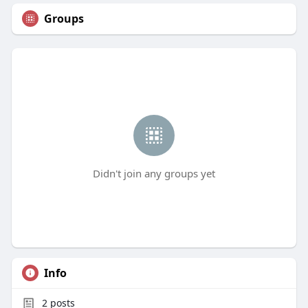
Groups
Didn't join any groups yet
Info
2
posts