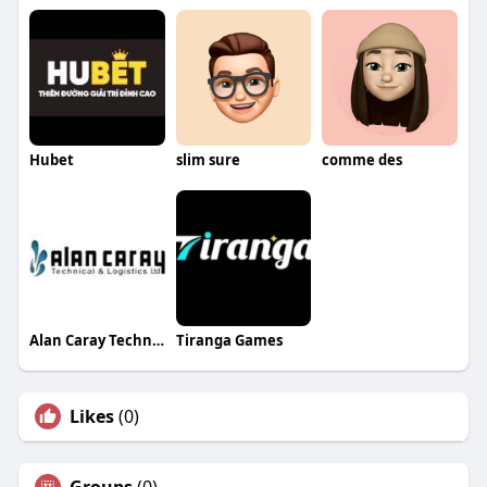
Hubet
slim sure
comme des
Alan Caray Technical and Logistics LTD
Tiranga Games
Likes
(0)