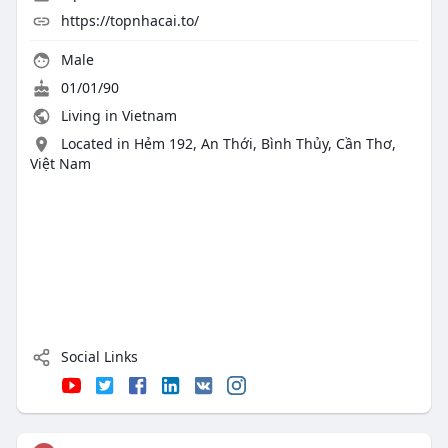
https://topnhacai.to/
Male
01/01/90
Living in Vietnam
Located in Hẻm 192, An Thới, Bình Thủy, Cần Thơ,
Việt Nam
Social Links