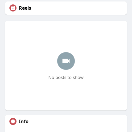
Reels
No posts to show
Info