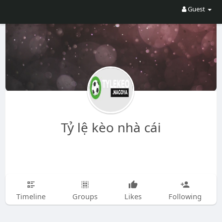
Guest
Tỷ lệ kèo nhà cái
Timeline
Groups
Likes
Following