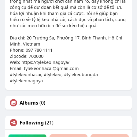
trọng nhất mà người chơi cần nắm rõ, đây không chỉ là
công cụ để dự đoán kết quả mà còn là cơ sở để tối ưu
hóa lợi nhuận khi tham gia cá cược. Tôi sẽ giúp bạn
hiểu rõ về tỷ lệ kèo nhà cái, cách đọc và phân tích, cũng
như các mẹo hữu ích để soi kèo hiệu quả.
Địa chỉ: 20 Trường Sa, Phường 17, Bình Thạnh, Hồ Chí
Minh, Vietnam
Phone: 097 780 1111
Zipcode: 700000
Web: https://tylekeo.nagoya/
Email:
tylekeonhacai@gmail.com
#tylekeonhacai, #tylekeo, #tylekeobongda
#tylekeonagoya
Albums
(0)
Following
(21)