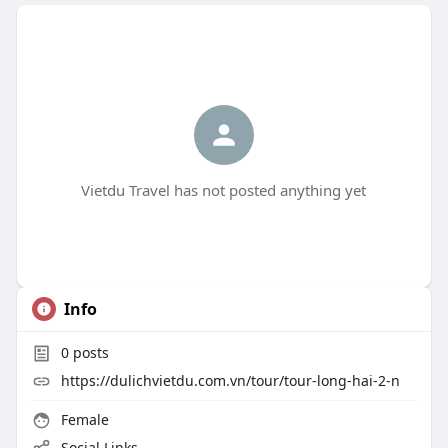
Vietdu Travel has not posted anything yet
Info
0
posts
https://dulichvietdu.com.vn/tour/tour-long-hai-2-n
Female
Social Links