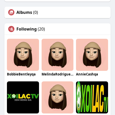
Albums
(0)
Following
(20)
BobbieBentleyqa
MelindaRodriguezqa
AnnieCashqa