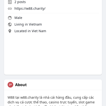
2
posts
https://w88.charity/
Male
Living in Vietnam
Located in Viet Nam
About
W88 tại w88.charity là nhà cái hàng đầu, cung cấp các
dịch vụ cá cược thể thao, casino trực tuyến, slot game