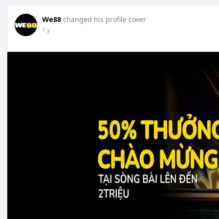
We88
changed his profile cover
1 y