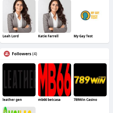
Leah Lord
Katie Farrell
My Gay Test
Followers
(4)
leather gen
mb66 betcasa
789Win Casino