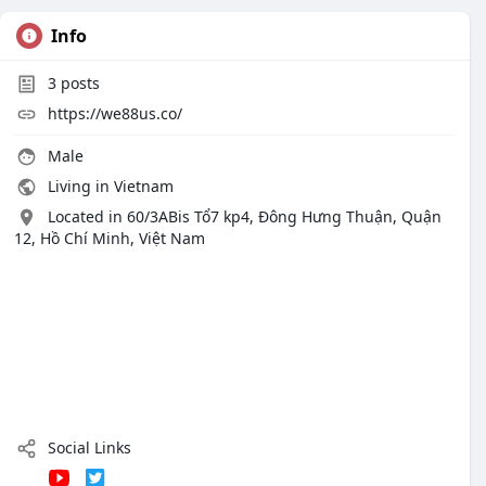
Info
3
posts
https://we88us.co/
Male
Living in Vietnam
Located in 60/3ABis Tổ7 kp4, Đông Hưng Thuận, Quận
12, Hồ Chí Minh, Việt Nam
Social Links