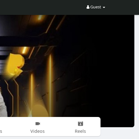
Guest
s
Videos
Reels