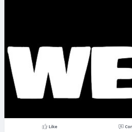
Like
Co