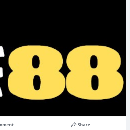
mment
Share