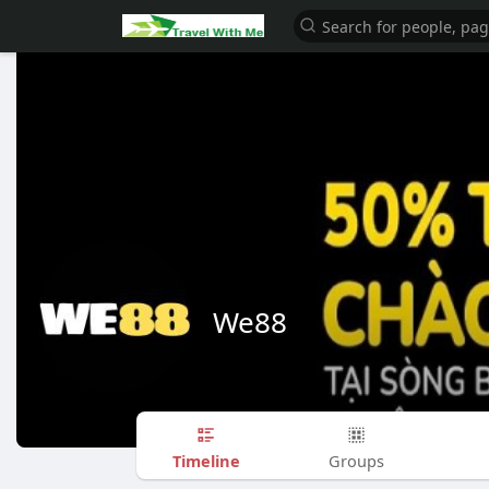
We88
Timeline
Groups