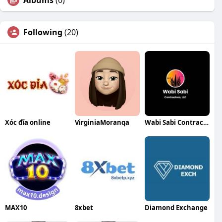
Albums
(0)
Following
(20)
Xóc đĩa online
VirginiaMoranqa
Wabi Sabi Contractors LLC
MAX10
8xbet
Diamond Exchange