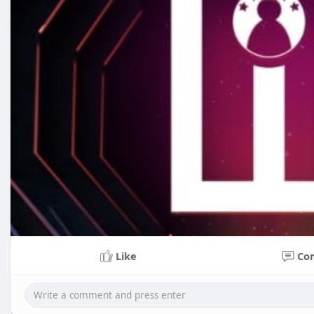
Like
Co