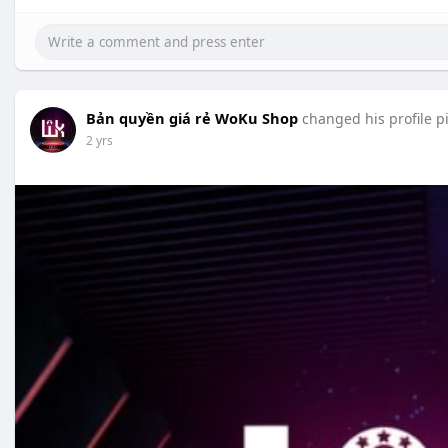
Bản quyền giá rẻ WoKu Shop
changed his profile p
2 yrs