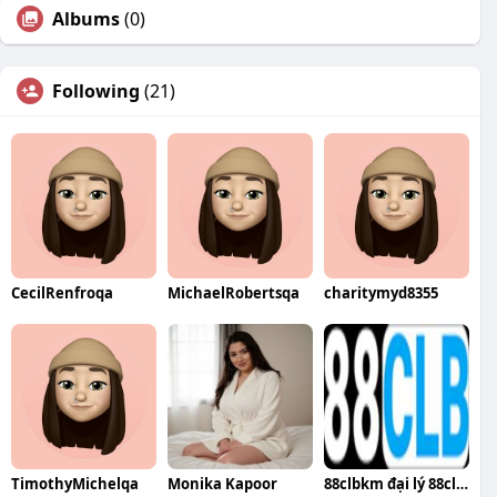
Albums
(0)
Following
(21)
CecilRenfroqa
MichaelRobertsqa
charitymyd8355
TimothyMichelqa
Monika Kapoor
88clbkm đại lý 88clb tại việt nam