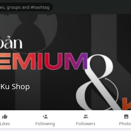
oKu Shop
Likes
Following
Followers
Photo