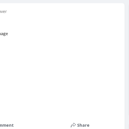
over
mment
Share