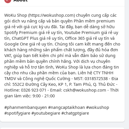
WoKu Shop (https://wokushop.com) chuyên cung cấp các
gói dịch vụ nâng cấp và bản quyền Phần mềm premium
giá rẻ với giá cực kỳ ưu đãi. Tại đây, bạn dễ dàng sở hữu
Spotify Premium giá rẻ uy tín, Youtube Premium giá rẻ uy
tín, ChatGPT Plus giá rẻ uy tín, Office 365 giá rẻ uy tín và
Google One giá rẻ uy tín. Chúng tôi cam kết mang đến cho
khách hàng những sản phẩm chất lượng, đầy đủ hóa đơn
VAT, giúp bạn tiết kiệm chi phí mà vẫn đảm bảo sử dụng
phần mềm bản quyền chính hãng. Với dịch vụ chuyên
nghiệp và hỗ trợ tận tình, WoKu Shop là lựa chọn đáng tin
cậy cho nhu cầu phần mềm của bạn. Liên hệ CTY TNHH
TMDV và Công nghệ Quốc Cường - MST: 0318572538 - Địa
chỉ: 552C2 Đường Cây Keo, KP 1, P. Tam Phú, Q. Thủ Đức -
Hotline: 0326 923 071 - Email:
cskh@wokushop.com
- Thời
gian làm việc: 9:00 - 21:00
#phanmembanquyen #nangcaptaikhoan #wokushop
#spotifygiare #youtubegiare #chatgptgiare