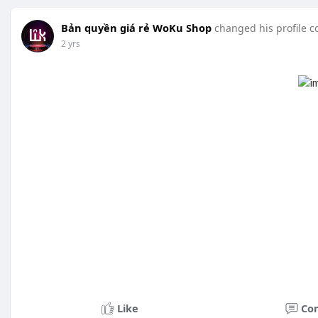
Bản quyền giá rẻ WoKu Shop
changed his profile c
2 yrs
Like
Co