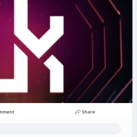
mment
Share