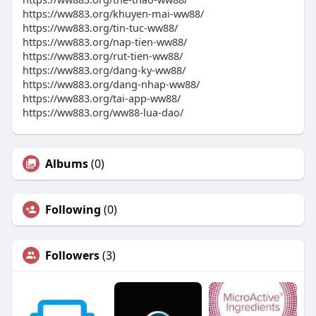
https://ww883.org/khuyen-mai-ww88/
https://ww883.org/tin-tuc-ww88/
https://ww883.org/nap-tien-ww88/
https://ww883.org/rut-tien-ww88/
https://ww883.org/dang-ky-ww88/
https://ww883.org/dang-nhap-ww88/
https://ww883.org/tai-app-ww88/
https://ww883.org/ww88-lua-dao/
Albums
(0)
Following
(0)
Followers
(3)