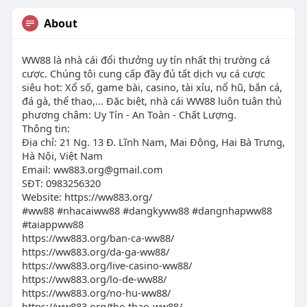
About
WW88 là nhà cái đổi thưởng uy tín nhất thị trường cá
cược. Chúng tôi cung cấp đầy đủ tất dịch vụ cá cược
siêu hot: Xổ số, game bài, casino, tài xỉu, nổ hũ, bắn cá,
đá gà, thể thao,... Đặc biệt, nhà cái WW88 luôn tuân thủ
phương châm: Uy Tín - An Toàn - Chất Lượng.
Thông tin:
Địa chỉ: 21 Ng. 13 Đ. Lĩnh Nam, Mai Động, Hai Bà Trưng,
Hà Nội, Việt Nam
Email:
ww883.org@gmail.com
SĐT: 0983256320
Website: https://ww883.org/
#ww88 #nhacaiww88 #dangkyww88 #dangnhapww88
#taiappww88
https://ww883.org/ban-ca-ww88/
https://ww883.org/da-ga-ww88/
https://ww883.org/live-casino-ww88/
https://ww883.org/lo-de-ww88/
https://ww883.org/no-hu-ww88/
https://ww883.org/the-thao-ww88/