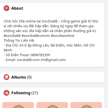
About
Chơi Xóc Dĩa online tại XocDia88 – Cổng game giải trí thú
vị với nhiều ưu đãi hấp dẫn. Đăng ký ngay để tham gia
những ván xóc dĩa hấp dẫn và nhận phần thưởng giá trị.
#xocdia88 #xocdia88comim #xocdiaonline
Thông Tin Liên Hệ:
- Địa Chỉ: 61/2 ấp Đông Lân, Bà Điểm, Hóc Môn, Hồ Chí
Minh
- Số Điện Thoại: 0896782359
- Email:
xocdia88.com.im@gmail.com
Albums
(0)
Following
(21)