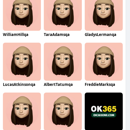
WilliamHillqa
TaraAdamsqa
GladysLermanqa
LucasAtkinsonqa
AlbertTatumqa
FreddieMarksqa