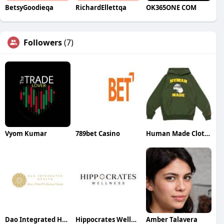
BetsyGoodieqa
RichardEllettqa
OK365ONE COM
Followers
(7)
Vyom Kumar
789bet Casino
Human Made Clothing
Dao Integrated Health
Hippocrates Wellness
Amber Talavera