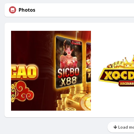
Photos
Load mo