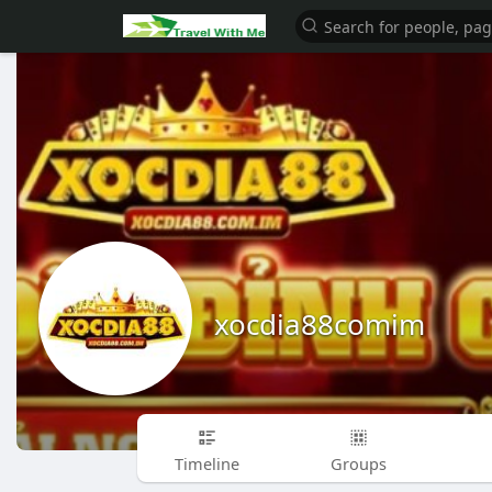
xocdia88comim
Timeline
Groups