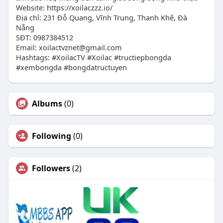
Website: https://xoilaczzz.io/
Địa chỉ: 231 Đỗ Quang, Vĩnh Trung, Thanh Khê, Đà
Nẵng
SĐT: 0987384512
Email:
xoilactvznet@gmail.com
Hashtags: #XoilacTV #Xoilac #tructiepbongda
#xembongda #bongdatructuyen
Albums
(0)
Following
(0)
Followers
(2)