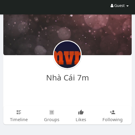
Guest
Nhà Cái 7m
Timeline
Groups
Likes
Following