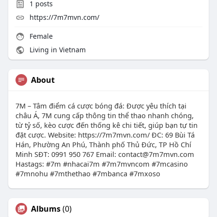
1
posts
https://7m7mvn.com/
Female
Living in Vietnam
About
7M – Tâm điểm cá cược bóng đá: Được yêu thích tại
châu Á, 7M cung cấp thông tin thể thao nhanh chóng,
từ tỷ số, kèo cược đến thống kê chi tiết, giúp bạn tự tin
đặt cược. Website: https://7m7mvn.com/ ĐC: 69 Bùi Tá
Hán, Phường An Phú, Thành phố Thủ Đức, TP Hồ Chí
Minh SĐT: 0991 950 767 Email:
contact@7m7mvn.com
Hastags: #7m #nhacai7m #7m7mvncom #7mcasino
#7mnohu #7mthethao #7mbanca #7mxoso
Albums
(0)