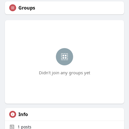
Groups
Didn't join any groups yet
Info
1
posts