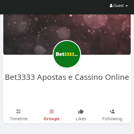
Guest
Bet3333 Apostas e Cassino Online
Groups
Timeline
Likes
Following