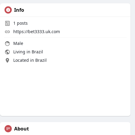
Info
1
posts
https://bet3333.uk.com
Male
Living in Brazil
Located in Brazil
About