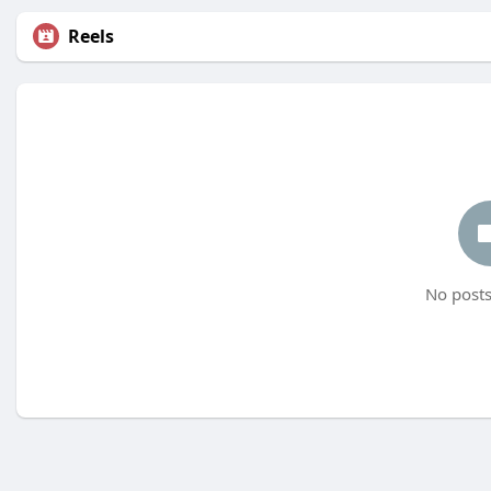
Reels
No posts