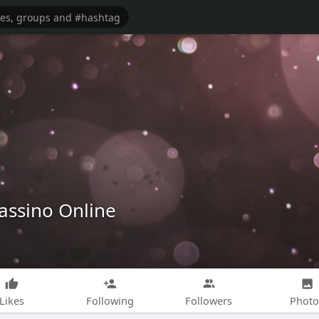
assino Online
Likes
Following
Followers
Photo