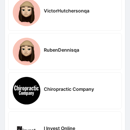
VictorHutchersonqa
RubenDennisqa
Chiropractic Company
I Invest Online