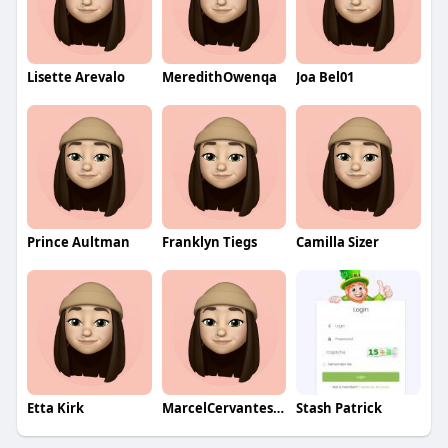
Lisette Arevalo
MeredithOwenqa
Joa Bel01
Prince Aultman
Franklyn Tiegs
Camilla Sizer
Etta Kirk
MarcelCervantesqa
Stash Patrick