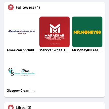
Followers
(4)
American Sprinkler Repair
Markkar wheels Auto Services Bin Omran
MrMoney88 Free Credit
Glasgow Cleaning Specialists
Likes
(0)