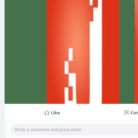
Like
Co