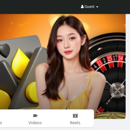
Guest
s
Videos
Reels