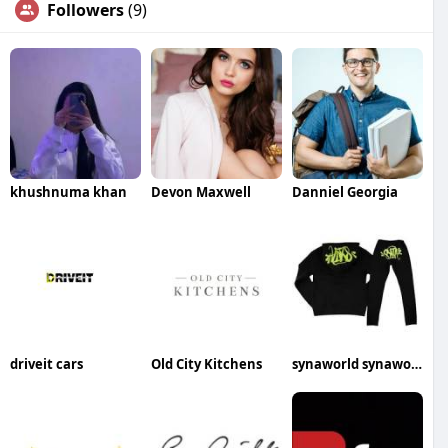
Followers
(9)
khushnuma khan
Devon Maxwell
Danniel Georgia
driveit cars
Old City Kitchens
synaworld synaworld