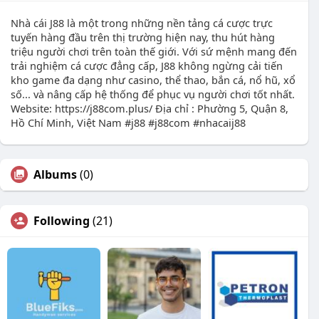
Nhà cái J88 là một trong những nền tảng cá cược trực
tuyến hàng đầu trên thị trường hiện nay, thu hút hàng
triệu người chơi trên toàn thế giới. Với sứ mệnh mang đến
trải nghiệm cá cược đẳng cấp, J88 không ngừng cải tiến
kho game đa dạng như casino, thể thao, bắn cá, nổ hũ, xổ
số... và nâng cấp hệ thống để phục vụ người chơi tốt nhất.
Website: https://j88com.plus/ Địa chỉ : Phường 5, Quận 8,
Hồ Chí Minh, Việt Nam #j88 #j88com #nhacaij88
Albums
(0)
Following
(21)