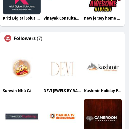
Kriti Digital Solutions
Vinayak Consultancy Service
new jersey home hibachi party near me
Followers
(7)
Sunwin Nhà Cái
DEVI JEWELS BY RADHIKA C
Kashmir Holiday Package