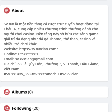
About
SV368 là một nền tảng cá cược trực tuyến hoạt động tại
Châu Á, cung cấp nhiều chương trình thưởng dành cho
người chơi casino. Nền tảng này sở hữu các sảnh game
giải trí đa dạng như đá gà Thomo, thể thao, casino và
nhiều trò chơi khác.
Website: https://sv368cian.com/
Hotline: 0598655681
Email:
sv368cian@gmail.com
Địa chỉ: 63 Lê Qúy Đôn, Phường 3, Vị Thanh, Hậu Giang,
Việt Nam
#SV368 #sv_368 #sv368trangchu #sv368cian
Albums
(0)
Following
(20)